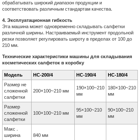
обрабатывать широкий диапазон продукции и
соответствовать различным стандартам качества.
4. Эксплуатационная гибкость
Эта машина может одновременно складывать салфетки
различной ширины. Настраиваемый инструмент продольной
резки позволяет регулировать широту в пределах от 100 до
210 мм.
Технические характеристики машины для складывания
косметических салфеток в коробку
Модель
HC-200/4
HC-190/4
HC-180/4
Размер не
190×100~210
180×100~210
сложенной
200×100~210 мм
мм
мм
салфетки
Размер
95×100~210
90×100~210
сложенной
100×100~210 мм
мм
мм
салфетки
Макс .
ширина
840 мм