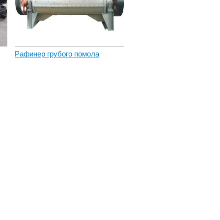
Рафинер грубого помола