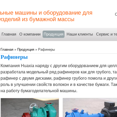
ьные машины и оборудование для
О
зделий из бумажной массы
Главная
О компании
Продукция
Наши клиенты
Сервис и т
Главная
»
Продукция
» Рафинеры
Рафинеры
Компания Huaxia наряду с другим оборудованием для цел
разработала модельный ряд рафинеров как для грубого, та
рафинер с двумя дисками, рафинер грубого помола и дру
роль в улучшении свойств волокон и в качестве бумаги. Та
на работу бумагоделательной машины.