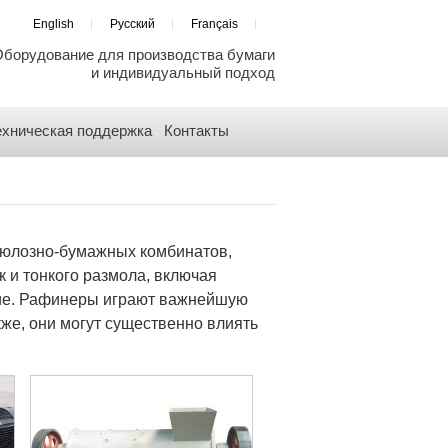
English
Русский
Français
борудование для производства бумаги
и индивидуальный подход
ехническая поддержка
Контакты
люлозно-бумажных комбинатов,
к и тонкого размола, включая
гие. Рафинеры играют важнейшую
кже, они могут существенно влиять