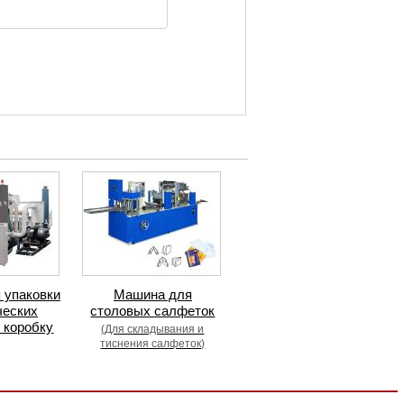
 упаковки
Машина для
ческих
столовых салфеток
 коробку
(Для складывания и
тиснения салфеток)