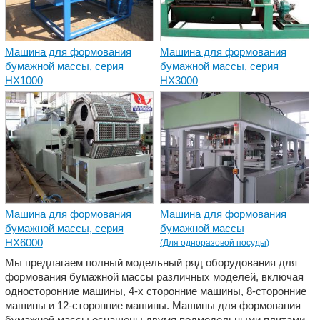
Машина для формования
Машина для формования
бумажной массы, серия
бумажной массы, серия
HX1000
HX3000
Машина для формования
Машина для формования
бумажной массы, серия
бумажной массы
HX6000
(Для одноразовой посуды)
Мы предлагаем полный модельный ряд оборудования для
формования бумажной массы различных моделей, включая
односторонние машины, 4-х сторонние машины, 8-сторонние
машины и 12-сторонние машины. Машины для формования
бумажной массы оснащены двумя подмодельными плитами,